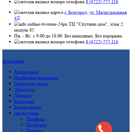
8 (4722) 777-118
г. Белгород, ул. Магистральная
4Д
ТЦ "Спутник-дом", этаж 2,
модуль 85
Пн. - Вс. с 9:00 до 18:00. Без выходных. Без перерыва.
8 (4722) 777-118
Категории
Распродажа
Пробковые покрытия
Паркетная доска
Линолеум
Ламинат
Ковролин
Кварц-винил
Аксессуары
Профили
Подложка
Плинтус