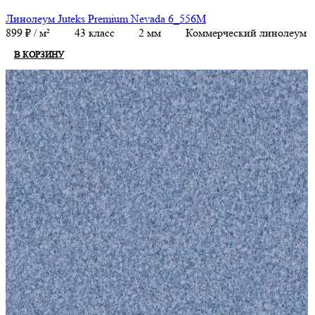
Линолеум Juteks Premium Nevada 6_556M
899
₽
/ м²
43 класс
2 мм
Коммерческий линолеум
В КОРЗИНУ