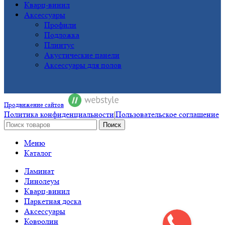
Кварц-винил
Аксессуары
Профили
Подложка
Плинтус
Акустические панели
Аксессуары для полов
Продвижение сайтов
Политика конфиденциальности
|
Пользовательское соглашение
Поиск
Меню
Каталог
Ламинат
Линолеум
Кварц-винил
Паркетная доска
Аксессуары
Ковролин