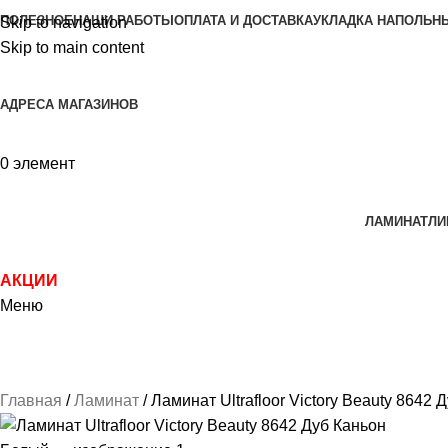
ПОЛЕЗНОЕ
НАШИ РАБОТЫ
ОПЛАТА И ДОСТАВКА
УКЛАДКА НАПОЛЬН
Skip to navigation
Skip to main content
АДРЕСА МАГАЗИНОВ
8 (4722) 777-118
0
элемент
ЛАМИНАТ
ЛИ
АКЦИИ
Меню
Главная
Ламинат
Ламинат Ultrafloor Victory Beauty 8642