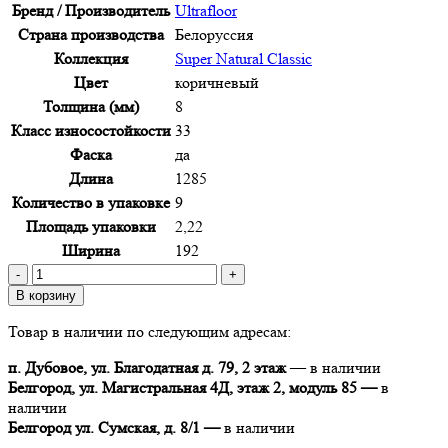
Бренд / Производитель
Ultrafloor
Страна производства
Белоруссия
Коллекция
Super Natural Classic
Цвет
коричневый
Толщина (мм)
8
Класс износостойкости
33
Фаска
да
Длина
1285
Количество в упаковке
9
Площадь упаковки
2,22
Ширина
192
Количество
товара
В корзину
Ламинат
Товар в наличии по следующим адресам:
Ultrafloor
Super
п. Дубовое, ул. Благодатная д. 79, 2 этаж
— в наличии
Natural
Белгород, ул. Магистральная 4Д, этаж 2, модуль 85 —
в
Classic
наличии
8573
Белгород ул. Сумская, д. 8/1 —
в наличии
Дуб