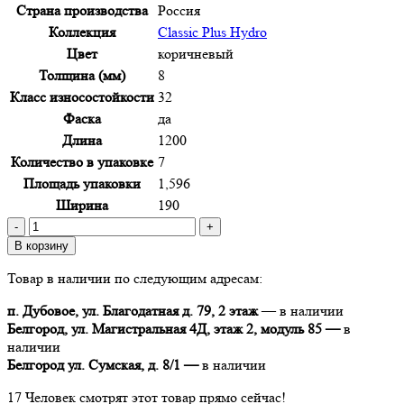
Страна производства
Россия
Коллекция
Classic Plus Hydro
Цвет
коричневый
Толщина (мм)
8
Класс износостойкости
32
Фаска
да
Длина
1200
Количество в упаковке
7
Площадь упаковки
1,596
Ширина
190
Количество
товара
В корзину
Ламинат
Товар в наличии по следующим адресам:
Quick
Step
п. Дубовое, ул. Благодатная д. 79, 2 этаж
— в наличии
Classic
Белгород, ул. Магистральная 4Д, этаж 2, модуль 85 —
в
Plus
наличии
Hydro
Белгород ул. Сумская, д. 8/1 —
в наличии
CLH
4091
17
Человек смотрят этот товар прямо сейчас!