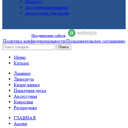
Плинтус
Акустические панели
Аксессуары для полов
Продвижение сайтов
Политика конфиденциальности
|
Пользовательское соглашение
Поиск
Меню
Каталог
Ламинат
Линолеум
Кварц-винил
Паркетная доска
Аксессуары
Ковролин
Распродажа
ГЛАВНАЯ
Акции