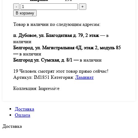
Количество
товара
В корзину
Ламинат
Товар в наличии по следующим адресам:
Quick
Step
п. Дубовое, ул. Благодатная д. 79, 2 этаж
— в
Impressive
наличии
IM1851
Белгород, ул. Магистральная 4Д, этаж 2, модуль 85
Дуб
—
в наличии
деревенский
Белгород ул. Сумская, д. 8/1 —
в наличии
19
Человек смотрят этот товар прямо сейчас!
Артикул:
IM1851
Категория:
Ламинат
Коллекция:
Impressive
Доставка
Оплата
Доставка