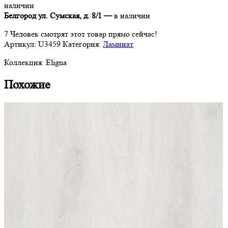
наличии
Дуб
Белгород ул. Сумская, д. 8/1 —
в наличии
теплый
серый
7
Человек смотрят этот товар прямо сейчас!
промасленный
Артикул:
U3459
Категория:
Ламинат
Коллекция:
Eligna
Похожие