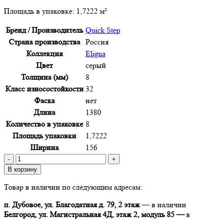
Площадь в упаковке:
1,7222 м²
Бренд / Производитель
Quick Step
Страна производства
Россия
Коллекция
Eligna
Цвет
серый
Толщина (мм)
8
Класс износостойкости
32
Фаска
нет
Длина
1380
Количество в упаковке
8
Площадь упаковки
1,7222
Ширина
156
Количество
товара
В корзину
Ламинат
Товар в наличии по следующим адресам:
Quick
Step
п. Дубовое, ул. Благодатная д. 79, 2 этаж
— в наличии
Eligna
Белгород, ул. Магистральная 4Д, этаж 2, модуль 85 —
в
U3459