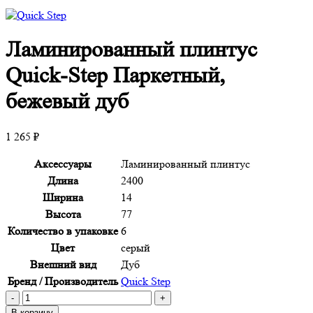
Ламинированный плинтус
Quick-Step Паркетный,
бежевый дуб
1 265
₽
Аксессуары
Ламинированный плинтус
Длина
2400
Ширина
14
Высота
77
Количество в упаковке
6
Цвет
серый
Внешний вид
Дуб
Бренд / Производитель
Quick Step
Количество
товара
В корзину