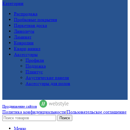
Категории
Распродажа
Пробковые покрытия
Паркетная доска
Линолеум
Ламинат
Ковролин
Кварц-винил
Аксессуары
Профили
Подложка
Плинтус
Акустические панели
Аксессуары для полов
Продвижение сайтов
Политика конфиденциальности
|
Пользовательское соглашение
Поиск
Меню