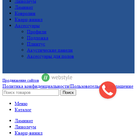
Линолеум
Ламинат
Ковролин
Кварц-винил
Аксессуары
Профили
Подложка
Плинтус
Акустические панели
Аксессуары для полов
Продвижение сайтов
Политика конфиденциальности
|
Пользовательское соглашение
Поиск
Меню
Каталог
Ламинат
Линолеум
Кварц-винил