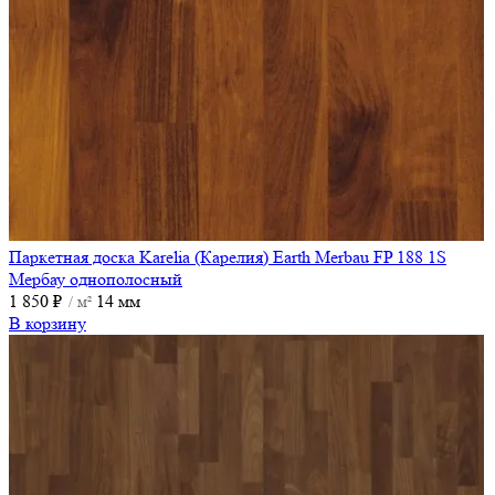
Паркетная доска Karelia (Карелия) Earth Merbau FP 188 1S
Мербау однополосный
1 850
₽
14 мм
/ м²
В корзину