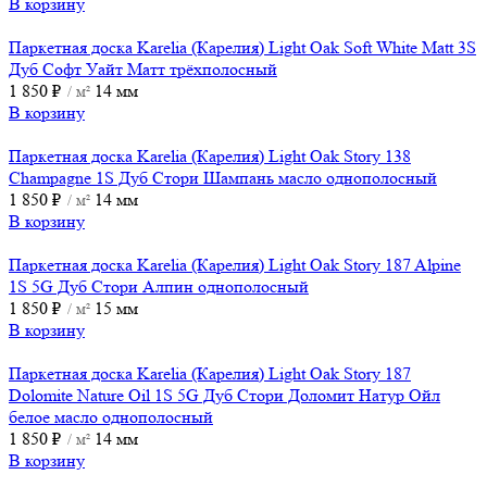
В корзину
Паркетная доска Karelia (Карелия) Light Oak Soft White Matt 3S
Дуб Софт Уайт Матт трёхполосный
1 850
₽
14 мм
/ м²
В корзину
Паркетная доска Karelia (Карелия) Light Oak Story 138
Champagne 1S Дуб Стори Шампань масло однополосный
1 850
₽
14 мм
/ м²
В корзину
Паркетная доска Karelia (Карелия) Light Oak Story 187 Alpine
1S 5G Дуб Стори Алпин однополосный
1 850
₽
15 мм
/ м²
В корзину
Паркетная доска Karelia (Карелия) Light Oak Story 187
Dolomite Nature Oil 1S 5G Дуб Стори Доломит Натур Ойл
белое масло однополосный
1 850
₽
14 мм
/ м²
В корзину