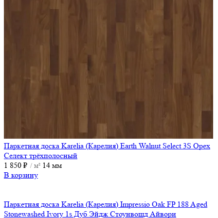
Паркетная доска Karelia (Карелия) Earth Walnut Select 3S Орех
Селект трёхполосный
1 850
₽
14 мм
/ м²
В корзину
Паркетная доска Karelia (Карелия) Impressio Oak FP 188 Aged
Stonewashed Ivory 1s Дуб Эйдж Стоунвошд Айвори