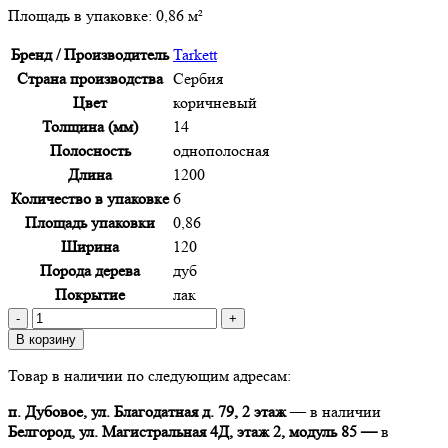
Площадь в упаковке:
0,86 м²
Бренд / Производитель
Tarkett
Страна производства
Сербия
Цвет
коричневый
Толщина (мм)
14
Полосность
однополосная
Длина
1200
Количество в упаковке
6
Площадь упаковки
0,86
Ширина
120
Порода дерева
дуб
Покрытие
лак
Количество
товара
В корзину
Паркетная
Товар в наличии по следующим адресам:
доска
Tarkett
п. Дубовое, ул. Благодатная д. 79, 2 этаж
— в наличии
(Таркетт)
Белгород, ул. Магистральная 4Д, этаж 2, модуль 85 —
в
Rumba