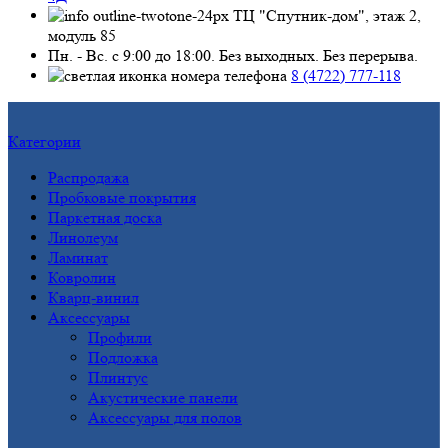
ТЦ "Спутник-дом", этаж 2,
модуль 85
Пн. - Вс. с 9:00 до 18:00. Без выходных. Без перерыва.
8 (4722) 777-118
Категории
Распродажа
Пробковые покрытия
Паркетная доска
Линолеум
Ламинат
Ковролин
Кварц-винил
Аксессуары
Профили
Подложка
Плинтус
Акустические панели
Аксессуары для полов