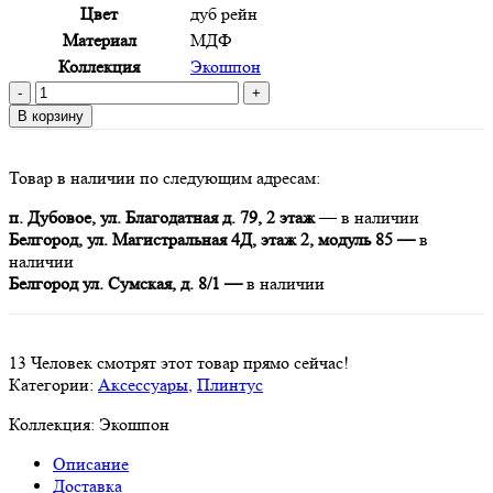
Цвет
дуб рейн
Материал
МДФ
Коллекция
Экошпон
Количество
товара
В корзину
Плинтус
WP07,
Товар в наличии по следующим адресам:
экошпон,
дуб
п. Дубовое, ул. Благодатная д. 79, 2 этаж
— в наличии
Рейн,
Белгород, ул. Магистральная 4Д, этаж 2, модуль 85 —
в
80x16x2400
наличии
мм,
Белгород ул. Сумская, д. 8/1 —
в наличии
МДФ
13
Человек смотрят этот товар прямо сейчас!
Категории:
Аксессуары
,
Плинтус
Коллекция:
Экошпон
Описание
Доставка