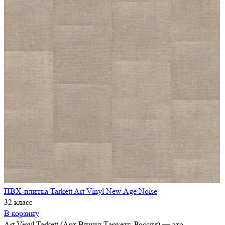
ПВХ-плитка Tarkett Art Vinyl New Age Noise
32 класс
В корзину
Art Vinyl Tarkett (Арт Винил Таркетт, Россия) — это