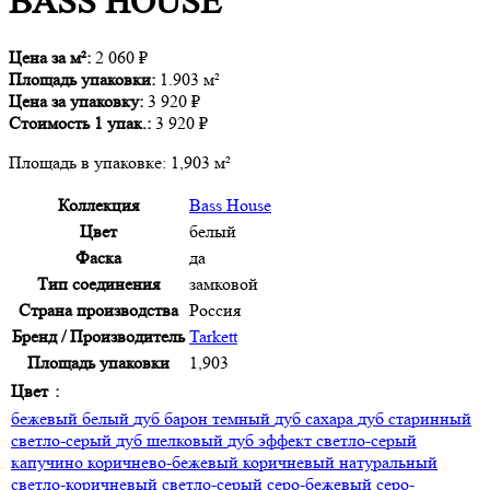
BASS HOUSE
Цена за м²:
2 060
₽
Площадь упаковки:
1.903 м²
Цена за упаковку:
3 920
₽
Стоимость
1
упак.:
3 920
₽
Площадь в упаковке:
1,903 м²
Коллекция
Bass House
Цвет
белый
Фаска
да
Тип соединения
замковой
Страна производства
Россия
Бренд / Производитель
Tarkett
Площадь упаковки
1,903
Цвет
бежевый
белый
дуб барон темный
дуб сахара
дуб старинный
светло-серый
дуб шелковый
дуб эффект светло-серый
капучино
коричнево-бежевый
коричневый
натуральный
светло-коричневый
светло-серый
серо-бежевый
серо-